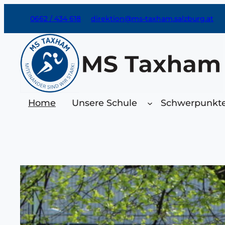
Zum
0662 / 434 618
direktion@ms-taxham.salzburg.at
Inhalt
springen
Home
Unsere Schule
Schwerpunkt