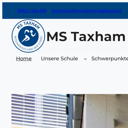
Zum
0662 / 434 618
direktion@ms-taxham.salzburg.at
Inhalt
springen
Home
Unsere Schule
Schwerpunkt