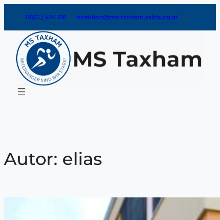
Zum
0662 / 434 618
direktion@ms-taxham.salzburg.at
Inhalt
springen
Autor:
elias